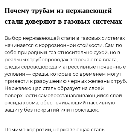
против
Почему трубам из нержавеющей
316
против
стали доверяют в газовых системах
316Л
3
Выбор нержавеющей стали в газовых системах
Сварные
начинается с коррозионной стойкости. Сам по
и
себе природный газ относительно сухой, но в
бесшовные
реальных трубопроводах встречаются влага,
трубы
следы сероводорода и агрессивные почвенные
условия — среды, которые со временем могут
из
привести к разрушению черных железных труб.
нержавеющей
Нержавеющая сталь образует на своей
стали
поверхности самовосстанавливающийся слой
для
оксида хрома, обеспечивающий пассивную
газовых
защиту без покрытий или прокладок.
систем
4
Помимо коррозии, нержавеющая сталь
Стандарты