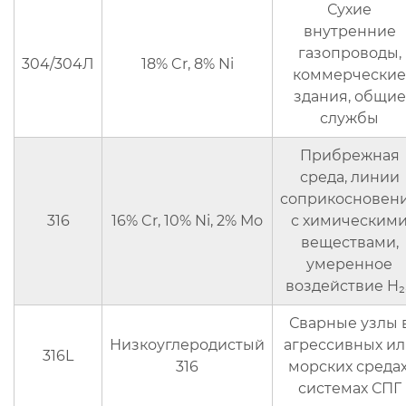
Сухие
внутренние
газопроводы,
304/304Л
18% Cr, 8% Ni
коммерческие
здания, общие
службы
Прибрежная
среда, линии
соприкосновен
316
16% Cr, 10% Ni, 2% Мо
с химическим
веществами,
умеренное
воздействие H₂
Сварные узлы 
Низкоуглеродистый
агрессивных и
316L
316
морских средах
системах СПГ