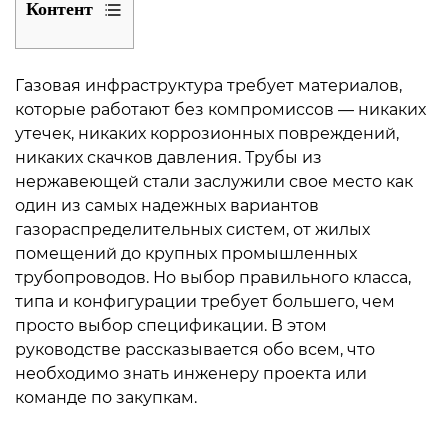
Контент
1
Почему
Газовая инфраструктура требует материалов,
трубам
которые работают без компромиссов — никаких
из
утечек, никаких коррозионных повреждений,
никаких скачков давления. Трубы из
нержавеющей
нержавеющей стали заслужили свое место как
стали
один из самых надежных вариантов
доверяют
газораспределительных систем, от жилых
в
помещений до крупных промышленных
газовых
трубопроводов. Но выбор правильного класса,
системах
типа и конфигурации требует большего, чем
2
просто выбор спецификации. В этом
Выбор
руководстве рассказывается обо всем, что
необходимо знать инженеру проекта или
подходящей
команде по закупкам.
марки:
304