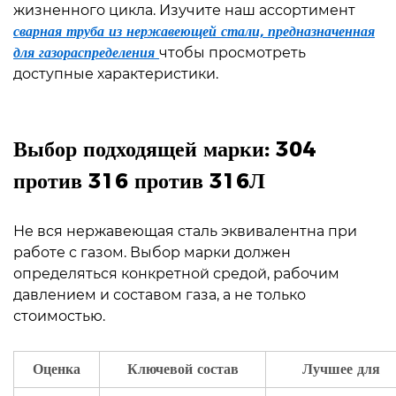
Как
жизненного цикла. Изучите наш ассортимент
найти
сварная труба из нержавеющей стали, предназначенная
сертифицированную
для газораспределения
чтобы просмотреть
газовую
доступные характеристики.
трубу
из
Выбор подходящей марки: 304
нержавеющей
стали
против 316 против 316Л
Не вся нержавеющая сталь эквивалентна при
работе с газом. Выбор марки должен
определяться конкретной средой, рабочим
давлением и составом газа, а не только
стоимостью.
Оценка
Ключевой состав
Лучшее для