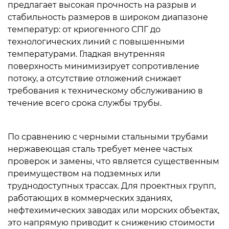
предлагает
высокая прочность на разрыв и
соответствия,
стабильность размеров
в широком диапазоне
которые
температур: от криогенного СПГ до
вам
технологических линий с повышенными
нужно
температурами. Гладкая внутренняя
знать
поверхность минимизирует сопротивление
5
потоку, а отсутствие отложений снижает
требования к техническому обслуживанию в
Рекомендации
течение всего срока службы трубы.
по
установке
газопроводов
По сравнению с черными стальными трубами
6
нержавеющая сталь требует менее частых
Приложения
проверок и замены, что является существенным
преимуществом на подземных или
в
труднодоступных трассах. Для проектных групп,
разных
работающих в коммерческих зданиях,
отраслях
нефтехимических заводах или морских объектах,
7
это напрямую приводит к снижению стоимости