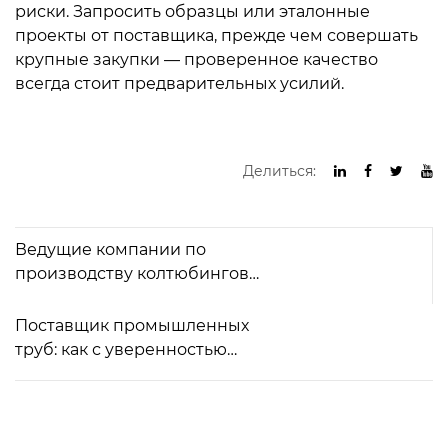
риски.
Запросить образцы или эталонные
проекты
от поставщика, прежде чем совершать
крупные закупки — проверенное качество
всегда стоит предварительных усилий.
Делиться:
Ведущие компании по
производству колтюбинговых
труб: услуги, материалы и как
выбрать поставщика
Поставщик промышленных
труб: как с уверенностью
оценить, квалифицировать и
выбрать источник