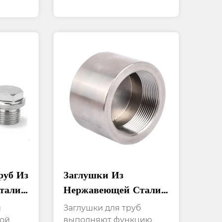
руб Из
Заглушки Из
тали
Нержавеющей Стали
езьбой
С Резьбой,
и
Заглушки для труб
Используемые Для
бой
выполняют функцию