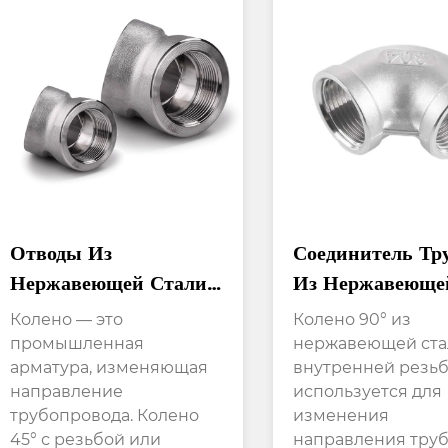
Отводы Из
Соединитель Тр
Нержавеющей Стали
Из Нержавеюще
Под Углом 45
Стали 150 #,
Колено — это
Колено 90° из
Градусов С
Резьбовой Фити
промышленная
нержавеющей ста
арматура, изменяющая
внутренней резь
Внутренней Резьбой С
Колено 90° Для
направление
используется для
Обеих Сторон
Улицы
трубопровода. Колено
изменения
45° с резьбой или
направления труб