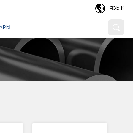
ЯЗЫК
УАРЫ