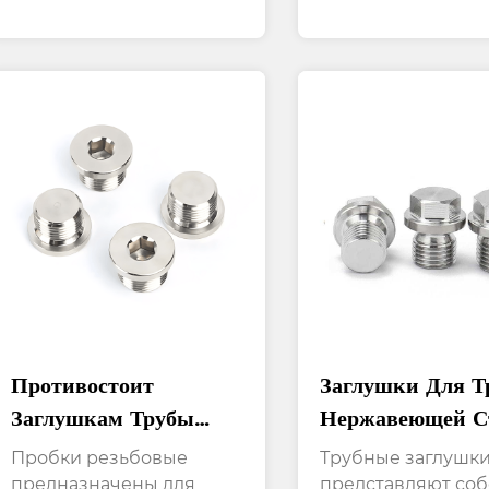
резьбой из н...
помощью вну...
Противостоит
Заглушки Для Т
Заглушкам Трубы
Нержавеющей С
Нержавеющей Стали
С Конической Р
Пробки резьбовые
Трубные заглушк
Корозии С Мужскими
Обеспечивают
предназначены для
представляют со