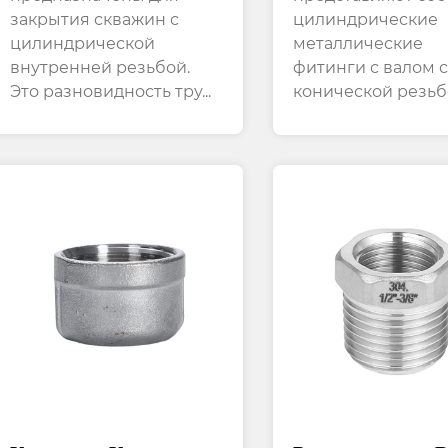
закрытия скважин с
цилиндрические
Потоками Npt
Стабильное И
цилиндрической
металлические
Надежное Уплот
внутренней резьбой.
фитинги с валом с
Это разновидность тру...
конической резьб
одном...