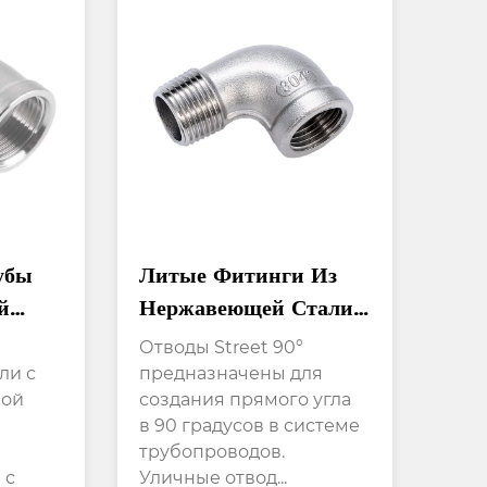
убы
Литые Фитинги Из
й
Нержавеющей Стали
90° С Уличным
Отводы Street 90°
нг,
Коленом И Резьбой
ли с
предназначены для
бой
создания прямого угла
в 90 градусов в системе
трубопроводов.
 с
Уличные отвод...