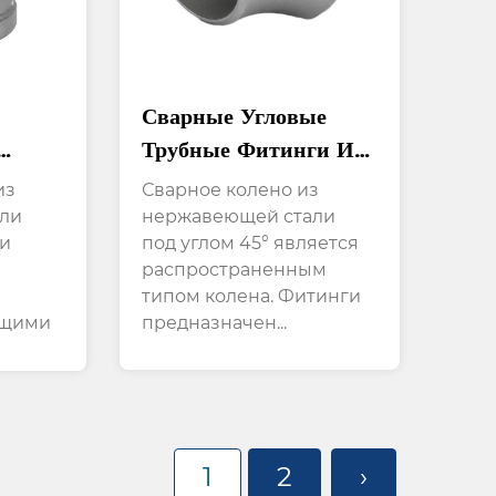
Сварные Угловые
Трубные Фитинги Из
тали
Нержавеющей Стали
из
Сварное колено из
дят
Под Углом 45° По
ли
нержавеющей стали
и
под углом 45° является
ских
Горизонтали
распространенным
о
Перенаправляют
типом колена. Фитинги
Трубопровод
ющими
предназначен...
1
2
›