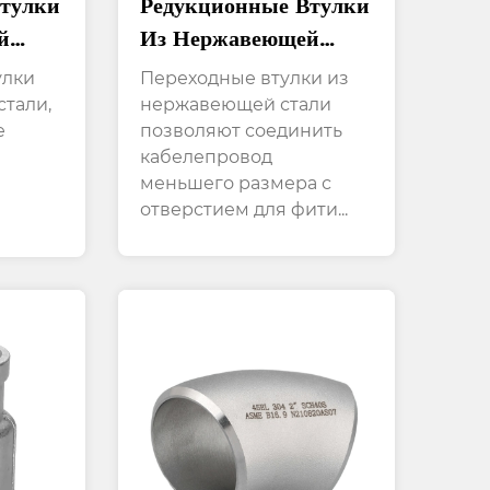
тулки
Редукционные Втулки
й
Из Нержавеющей
вают
Стали С
улки
Переходные втулки из
Шестиугольной
тали,
нержавеющей стали
е
позволяют соединить
жду
Головкой Для
кабелепровод
Процесса Отделки С
меньшего размера с
ЧПУ
отверстием для фити...