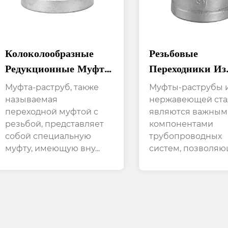
Колоколообразные
Резьбовые
Редукционные Муфты
Переходники Из
Из Нержавеющей
Нержавеющей С
Муфта-раструб, также
Муфты-раструбы 
Стали, Соединяющие
Идеально Подхо
называемая
нержавеющей ста
переходной муфтой с
являются важным
Две Секции Разного
Для Гидравличе
резьбой, представляет
компонентами
Диаметра
Систем Высоког
собой специальную
трубопроводных
Давления
муфту, имеющую вну...
систем, позволя
плавно с...