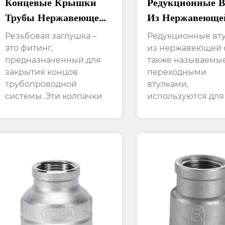
Концевые Крышки
Редукционные В
Трубы Нержавеющей
Из Нержавеюще
Стали Отливки По
Стали Обеспечи
Резьбовая заглушка –
Редукционные вт
Выплавляемым
Герметичное
это фитинг,
из нержавеющей с
предназначенный для
также называемы
Моделям Имеют
Соединение Ме
закрытия концов
переходными
Внутреннюю Резьбу
Фитингами И
трубопроводной
втулками,
Трубами.
системы. Эти колпачки
используются для
обес...
уменьшения и...