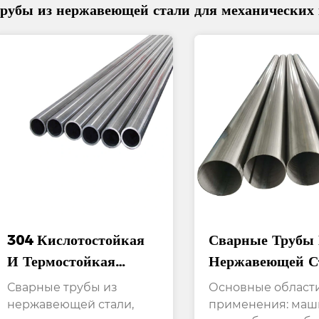
трубы из нержавеющей стали для механических
304 Кислотостойкая
Сварные Трубы
И Термостойкая
Нержавеющей С
Конструкционная
Для Механическ
Сварные трубы из
Основные област
Сварная Труба Из
Конструкций,
нержавеющей стали,
применения: маш