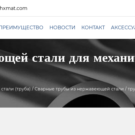
xhxmat.com
ПРЕИМУЩЕСТВО
НОВОСТИ
КОНТАКТ
АКСЕСС
ющей стали для механи
стали (труба)
/
Сварные трубы из нержавеющей стали
/
тр