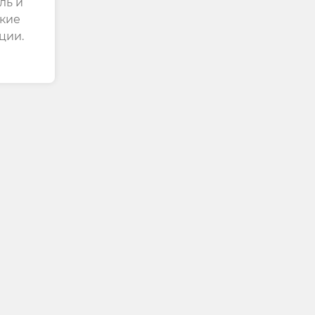
ль и
кие
ции.