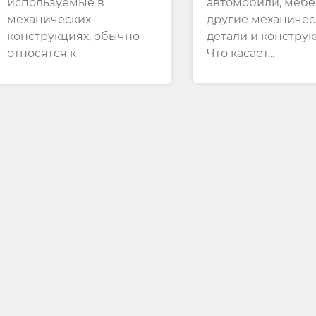
используемые в
автомобили, мебе
Нержавеющей Стали
Используемых В
механических
другие механичес
Трубопроводных
конструкциях, обычно
детали и конструк
Системах
относятся к
Что касает...
специальным т...