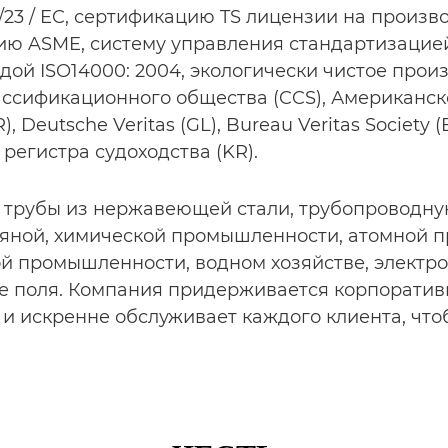
23 / EC, сертификацию TS лицензии на произв
цию ASME, систему управления стандартизаци
ой ISO14000: 2004, экологически чистое произ
ассификационного общества (CCS), Американско
Deutsche Veritas (GL), Bureau Veritas Society (B
регистра судоходства (KR).
трубы из нержавеющей стали, трубопроводную а
тяной, химической промышленности, атомной п
й промышленности, водном хозяйстве, электроэ
е поля. Компания придерживается корпоратив
 и искренне обслуживает каждого клиента, чт