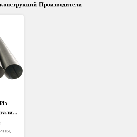
 конструкций Производители
 Из
тали
их
и
ины,