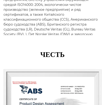
средой ISO14000: 2004, экологически чистое
производство (зеленое предприятие) и ряд
сертификатов, а также Китайского
классификационного общества (CCS), Американского
бюро судоходства (ABS), Британского регистра
судоходства (LR), Deutsche Veritas (GL), Bureau Veritas
Society (BV). ), Det Norske Veritas (DNV) и заводскую
сертификацию Корейского регистра судоходства
(KR).
ЧЕСТЬ
Основная продукция включает в себя трубы из
нержавеющей стали, трубопроводную арматуру,
фланцы, клапаны и т. д., которые широко
используются в нефтяной, химической
промышленности, атомной промышленности, плавке,
судостроении, фармацевтике, пищевой
промышленности, водном хозяйстве,
электроэнергетике, новой энергетике, механическом
оборудовании. и другие поля. Компания
придерживается корпоративного принципа