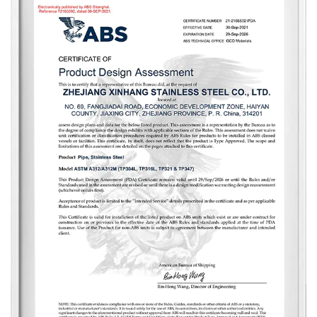
судостроении, фармацевтике, пищевой
промышленности, водном хозяйстве,
электроэнергетике, новой энергетике, механическом
оборудовании. и другие поля. Компания
придерживается корпоративного принципа
«качество для выживания, репутация для развития» и
искренне обслуживает каждого клиента, чтобы
создать беспроигрышную ситуацию.