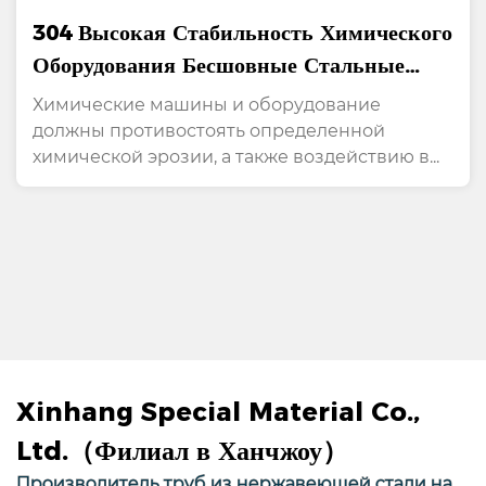
304 Высокая Стабильность Химического
Оборудования Бесшовные Стальные
Трубы Из Нержавеющей Стали
Химические машины и оборудование
должны противостоять определенной
химической эрозии, а также воздействию в...
Xinhang Special Material Co.,
Ltd.（Филиал в Ханчжоу）
Производитель труб из нержавеющей стали на