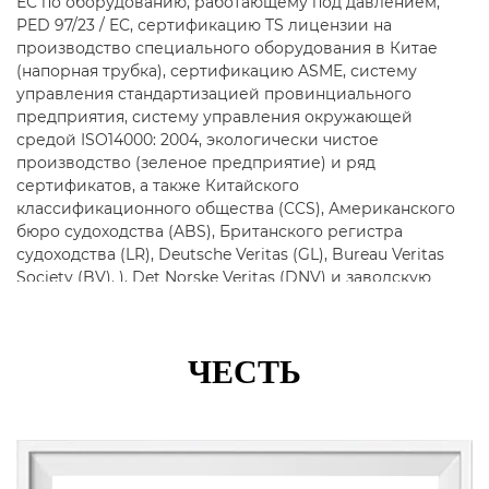
ЕС по оборудованию, работающему под давлением,
PED 97/23 / EC, сертификацию TS лицензии на
производство специального оборудования в Китае
(напорная трубка), сертификацию ASME, систему
управления стандартизацией провинциального
предприятия, систему управления окружающей
средой ISO14000: 2004, экологически чистое
производство (зеленое предприятие) и ряд
сертификатов, а также Китайского
классификационного общества (CCS), Американского
бюро судоходства (ABS), Британского регистра
судоходства (LR), Deutsche Veritas (GL), Bureau Veritas
Society (BV). ), Det Norske Veritas (DNV) и заводскую
сертификацию Корейского регистра судоходства
(KR).
ЧЕСТЬ
Основная продукция включает в себя трубы из
нержавеющей стали, трубопроводную арматуру,
фланцы, клапаны и т. д., которые широко
используются в нефтяной, химической
промышленности, атомной промышленности, плавке,