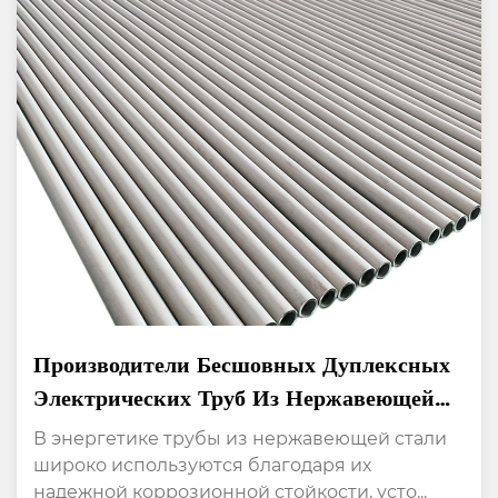
Производители Бесшовных Дуплексных
Электрических Труб Из Нержавеющей
Стали 114, Устойчивых К Высоким
В энергетике трубы из нержавеющей стали
Температурам
широко используются благодаря их
надежной коррозионной стойкости, усто...