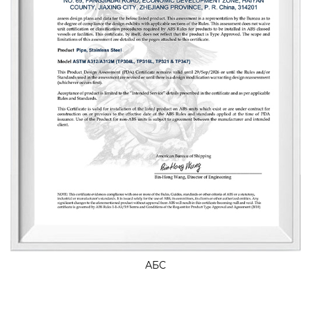
создать беспроигрышную ситуацию.
АБС