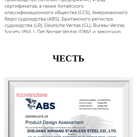
сертификатов, а также Китайского
классификационного общества (CCS), Американского
бюро судоходства (ABS), Британского регистра
судоходства (LR), Deutsche Veritas (GL), Bureau Veritas
Society (BV). ), Det Norske Veritas (DNV) и заводскую
сертификацию Корейского регистра судоходства
(KR).
ЧЕСТЬ
Основная продукция включает в себя трубы из
нержавеющей стали, трубопроводную арматуру,
фланцы, клапаны и т. д., которые широко
используются в нефтяной, химической
промышленности, атомной промышленности, плавке,
судостроении, фармацевтике, пищевой
промышленности, водном хозяйстве,
электроэнергетике, новой энергетике, механическом
оборудовании. и другие поля. Компания
придерживается корпоративного принципа
«качество для выживания, репутация для развития» и
искренне обслуживает каждого клиента, чтобы