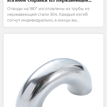
Изгибом Оправки Из Нержавеющей
Стали На 180 Градусов
Отводы на 180° изготовлены из трубы из
нержавеющей стали 304. Каждый изгиб
согнут индивидуально, а концы вы...