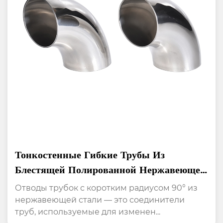
Тонкостенные Гибкие Трубы Из
Блестящей Полированной Нержавеющей
Стали С Коротким Радиусом 90°
Отводы трубок с коротким радиусом 90° из
нержавеющей стали — это соединители
труб, используемые для изменен...