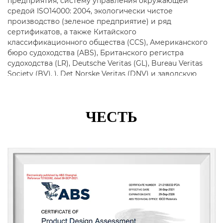
предприятия, систему управления окружающей
средой ISO14000: 2004, экологически чистое
производство (зеленое предприятие) и ряд
сертификатов, а также Китайского
классификационного общества (CCS), Американского
бюро судоходства (ABS), Британского регистра
судоходства (LR), Deutsche Veritas (GL), Bureau Veritas
Society (BV). ), Det Norske Veritas (DNV) и заводскую
сертификацию Корейского регистра судоходства
(KR).
ЧЕСТЬ
Основная продукция включает в себя трубы из
нержавеющей стали, трубопроводную арматуру,
фланцы, клапаны и т. д., которые широко
используются в нефтяной, химической
промышленности, атомной промышленности, плавке,
судостроении, фармацевтике, пищевой
промышленности, водном хозяйстве,
электроэнергетике, новой энергетике, механическом
оборудовании. и другие поля. Компания
придерживается корпоративного принципа