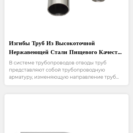
Изгибы Труб Из Высокоточной
Нержавеющей Стали Пищевого Качества
С Радиусом 45°
В системе трубопроводов отводы труб
представляют собой трубопроводную
арматуру, изменяющую направление труб...